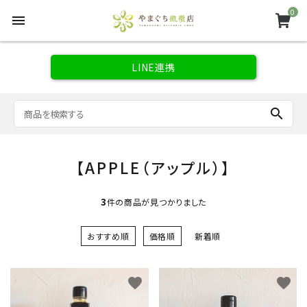
0
menu
LINE連携
search
【APPLE（アップル）】
3
件の商品が見つかりました
おすすめ順
価格順
新着順
favorite
favorite