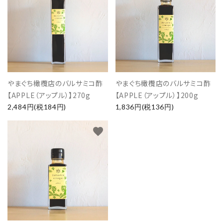
やまぐち橄欖店のバルサミコ酢
やまぐち橄欖店のバルサミコ酢
【APPLE（アップル）】270g
【APPLE（アップル）】200g
2,484円(税184円)
1,836円(税136円)
favorite
close
キーワード
カテゴリー