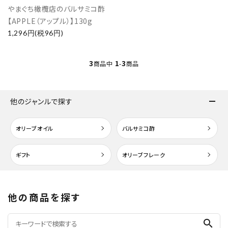
やまぐち橄欖店のバルサミコ酢
【APPLE（アップル）】130g
1,296円(税96円)
検索する
3
1
3
商品中
-
商品
他のジャンルで探す
オリーブオイル
バルサミコ酢
ギフト
オリーブフレーク
他の商品を探す
search