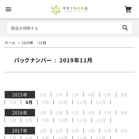
menu
search
ホーム
2019年
11月
バックナンバー : 2019年11月
2015年
1月
2月
3月
4月
5月
6月
7月
8月
9月
10月
11月
12月
2016年
1月
2月
3月
4月
5月
6月
7月
8月
9月
10月
11月
12月
2017年
1月
2月
3月
4月
5月
6月
7月
8月
9月
10月
11月
12月